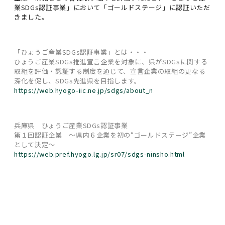
業SDGs認証事業」において「ゴールドステージ」に認証いただ
きました。
「ひょうご産業SDGs認証事業」とは・・・
ひょうご産業SDGs推進宣言企業を対象に、県がSDGsに関する
取組を評価・認証する制度を通じて、宣言企業の取組の更なる
深化を促し、SDGs先進県を目指します。
https://web.hyogo-iic.ne.jp/sdgs/about_n
兵庫県 ひょうご産業SDGs認証事業
第１回認証企業 〜県内６企業を初の“ゴールドステージ”企業
として決定〜
https://web.pref.hyogo.lg.jp/sr07/sdgs-ninsho.html