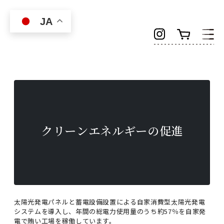
Skip to main content
JA
クリーンエネルギーの促進
太陽光発電パネルと蓄電設備設置による自家消費型太陽光発電
システムを導入し、年間の総電力使用量のうち約57％を自家発
電で賄い工場を稼働しています。