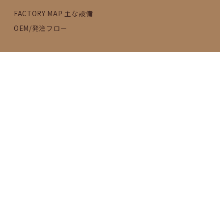
FACTORY MAP 主な設備
OEM/発注フロー
SDGs
活動内容
2030年のゴールに向けて
女性の活躍推進
FACTORY BRAND
BF KITCHEN
Remember Me