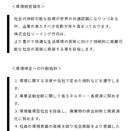
＜環境経営理念＞
社会の持続可能な目標が世界の共通認識になりつつある
中、企業の果たすべき役割が年々高まっております。
株式会社ソーイング竹内は、
より豊かで快適な生活環境の実現に向けて持続的に発展可
能な社会の実現に貢献する事を目指します。
＜環境保全への行動指針＞
１.環境に関する法律や当社で定めた規則などを遵守しま
す。
２.事業活動全般に関して省エネルギー・省資源に努めま
す。
３.環境循環型社会を目指し、廃棄物の排出抑制と再資源
化に努めます。
４.社員の環境意識の高揚を図り社会貢献をより意識した