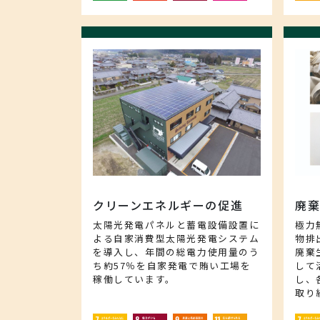
クリーンエネルギーの促進
廃
太陽光発電パネルと蓄電設備設置に
極力
よる自家消費型太陽光発電システム
物排
を導入し、年間の総電力使用量のう
廃棄
ち約57％を自家発電で賄い工場を
して
稼働しています。
し、
取り