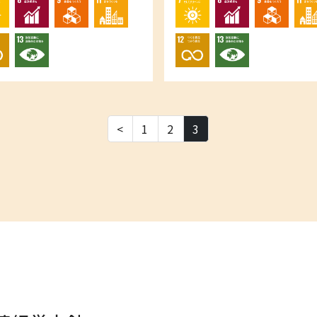
<
1
2
3