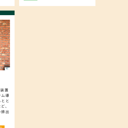
視装置
テム導
るとと
など、
の排出