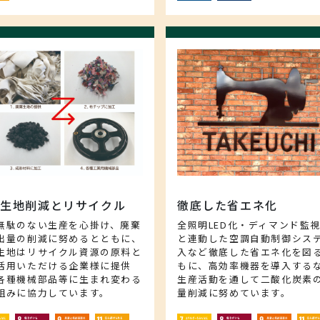
棄生地削減とリサイクル
徹底した省エネ化
無駄のない生産を心掛け、廃棄
全照明LED化・ディマンド監
出量の削減に努めるとともに、
と連動した空調自動制御シス
生地はリサイクル資源の原料と
入など徹底した省エネ化を図
活用いただける企業様に提供
もに、高効率機器を導入する
各種機械部品等に生まれ変わる
生産活動を通して二酸化炭素
組みに協力しています。
量削減に努めています。